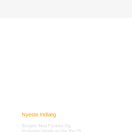
Nyeste Indlæg
Borgere Med Fysiske Og
Psykiske Handicap Har Ret Til