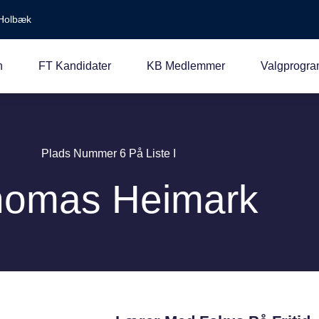
Holbæk
n
FT Kandidater
KB Medlemmer
Valgprogr
Plads Nummer 6 På Liste I
homas Heimark