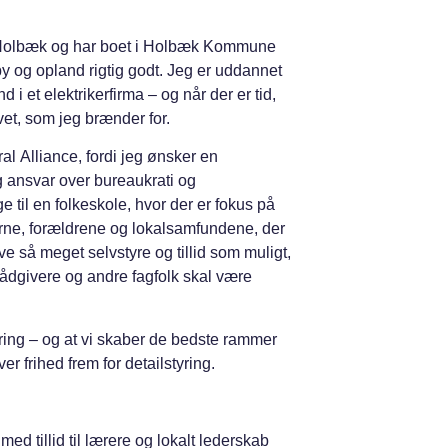
 Holbæk og har boet i Holbæk Kommune
by og opland rigtig godt. Jeg er uddannet
 et elektrikerfirma – og når der er tid,
vet, som jeg brænder for.
ral Alliance, fordi jeg ønsker en
g ansvar over bureaukrati og
ge til en folkeskole, hvor der er fokus på
rerne, forældrene og lokalsamfundene, der
ve så meget selvstyre og tillid som muligt,
dgivere og andre fagfolk skal være
læring – og at vi skaber de bedste rammer
r frihed frem for detailstyring.
med tillid til lærere og lokalt lederskab