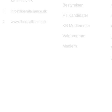
København K
Bestyrelsen
info@liberalalliance.dk
FT Kandidater
www.liberalalliance.dk
KB Medlemmer
Valgprogram
Medlem