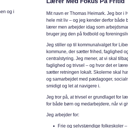
Lærer Med Fokus På Fritid
nen og i
Mit navn er Thomas Heimark. Jeg bor i
hele mit liv – og jeg kender derfor både 
lærer men arbejder idag som arbejdsmand i
bruger jeg den på fodbold og foreningsli
Jeg stiller op til kommunalvalget for Libe
kommune, der sætter frihed, faglighed o
centralstyring. Jeg mener, at vi skal tilba
faglighed og trivsel – og hvor det er læ
sætter retningen lokalt. Skolerne skal ha
og samarbejdet med pædagoger, socialrå
smidigt og let at navigere i.
Jeg tror på, at trivsel er grundlaget for 
for både børn og medarbejdere, når vi give
Jeg arbejder for:
Frie og selvstændige folkeskoler
– 