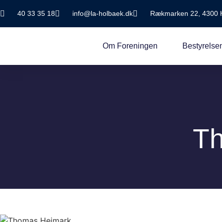
40 33 35 18
info@la-holbaek.dk
Rækmarken 22, 4300 
Om Foreningen
Bestyrelse
T