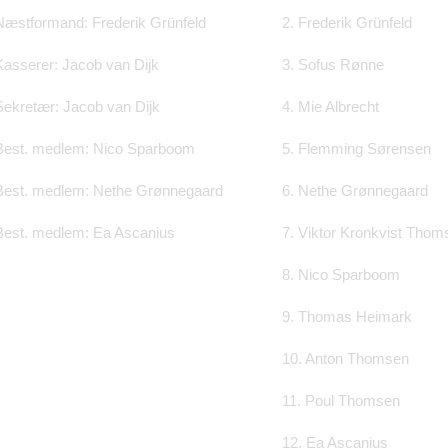
Næstformand: Frederik Grünfeld
2. Frederik Grünfeld
Kasserer: Jacob van Dijk
3. Sofus Rønne
Sekretær: Jacob van Dijk
4. Mie Albrecht
Best. medlem: Nico Sparboom
5. Flemming Sørensen
Best. medlem: Nethe Grønnegaard
6. Nethe Grønnegaard
Best. medlem: Ea Ascanius
7. Viktor Kronkvist Thom
8. Nico Sparboom
9. Thomas Heimark
10. Anton Thomsen
11. Poul Thomsen
12. Ea Ascanius