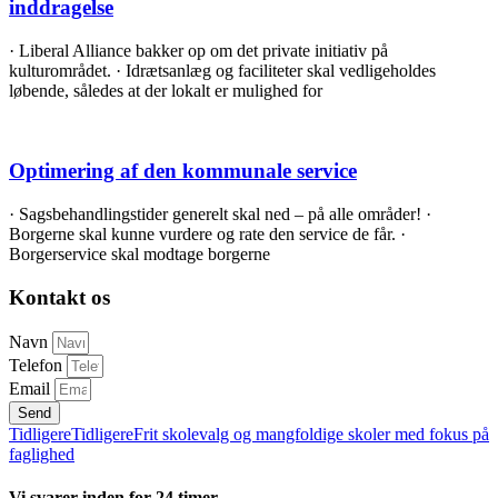
inddragelse
· Liberal Alliance bakker op om det private initiativ på
kulturområdet. · Idrætsanlæg og faciliteter skal vedligeholdes
løbende, således at der lokalt er mulighed for
Optimering af den kommunale service
· Sagsbehandlingstider generelt skal ned – på alle områder! ·
Borgerne skal kunne vurdere og rate den service de får. ·
Borgerservice skal modtage borgerne
Kontakt os
Navn
Telefon
Email
Send
Tidligere
Tidligere
Frit skolevalg og mangfoldige skoler med fokus på
faglighed
Vi svarer inden for 24 timer