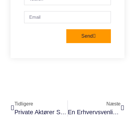
Send
Tidligere
Næste
Private Aktører Skal Stå For Jobformidling
En Erhvervsvenlig Kommune Hvor Nye Virksomheder Også Er Velkomne