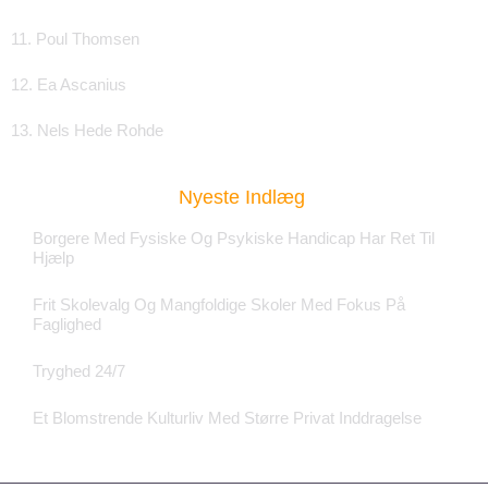
11. Poul Thomsen
12. Ea Ascanius
13. Nels Hede Rohde
Nyeste Indlæg
Borgere Med Fysiske Og Psykiske Handicap Har Ret Til
Hjælp
Frit Skolevalg Og Mangfoldige Skoler Med Fokus På
Faglighed
Tryghed 24/7
Et Blomstrende Kulturliv Med Større Privat Inddragelse